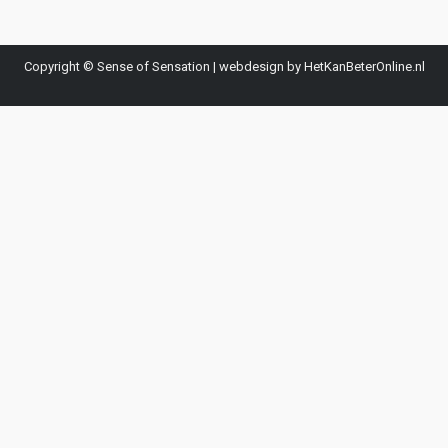
Copyright © Sense of Sensation | webdesign by HetKanBeterOnline.nl